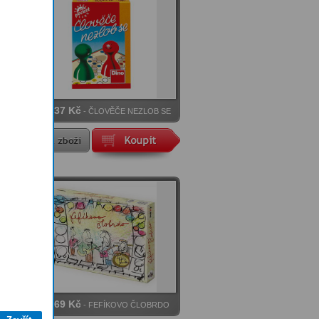
137 Kč
Cena
- ČLOVĚČE NEZLOB SE
- Cestovní hra
169 Kč
Cena
- FEFÍKOVO ČLOBRDO