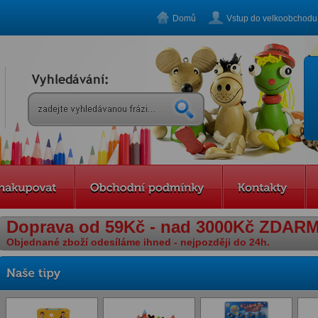
Domů
Vstup do velkoobchodu
Doprava od 59Kč - nad 3000Kč ZDARM
Objednané zboží odesíláme ihned - nejpozději do 24h.