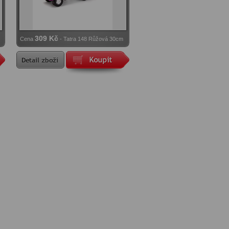
309 Kč
Cena
- Tatra 148 Růžová 30cm