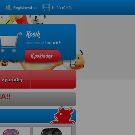
Registrovat se
Košík (0 Kč)
Hodnota košíku:
0 Kč
A!!