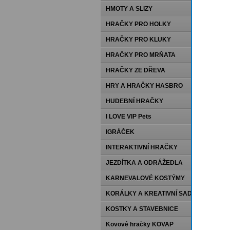
HMOTY A SLIZY
HRAČKY PRO HOLKY
HRAČKY PRO KLUKY
HRAČKY PRO MRŇATA
HRAČKY ZE DŘEVA
HRY A HRAČKY HASBRO
HUDEBNÍ HRAČKY
I LOVE VIP Pets
IGRÁČEK
INTERAKTIVNÍ HRAČKY
JEZDÍTKA A ODRÁŽEDLA
KARNEVALOVÉ KOSTÝMY
KORÁLKY A KREATIVNÍ SADY
KOSTKY A STAVEBNICE
Kovové hračky KOVAP