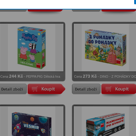
Dětská hra
SE! - Dětská hra
244 Kč
273 Kč
Cena
- PEPPA PIG Dětská hra
Cena
- DINO - Z POHÁDKY D
POHÁDKY