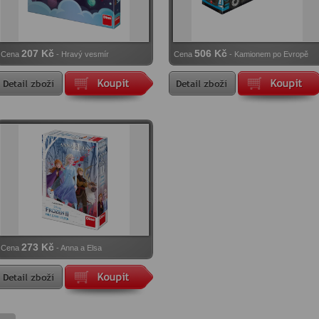
207 Kč
506 Kč
Cena
- Hravý vesmír
Cena
- Kamionem po Evropě
273 Kč
Cena
- Anna a Elsa