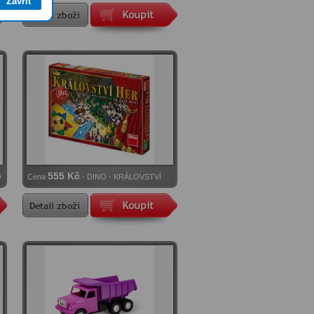
Zavřít
Rodinná hra
555 Kč
O
Cena
- DINO - KRÁLOVSTVÍ
HER (365 HER)