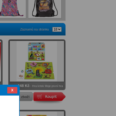
Záznamů na stránku
348 Kč
e
Cena
- Hra krtek Moje první hra
X