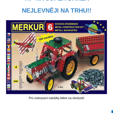
NEJLEVNĚJI NA TRHU!!
449 Kč
301 Kč
Cena
- VESELÉ HRY S
Cena
- SOUBOR 100 HER -
KRTKEM
Rodinná hra
Pro zobrazení nabídky klikni na obrázek!
175 Kč
220 Kč
Cena
- KLOBOUČKU HOP -
Cena
- LOUPEŽNÍCI TŘESTE