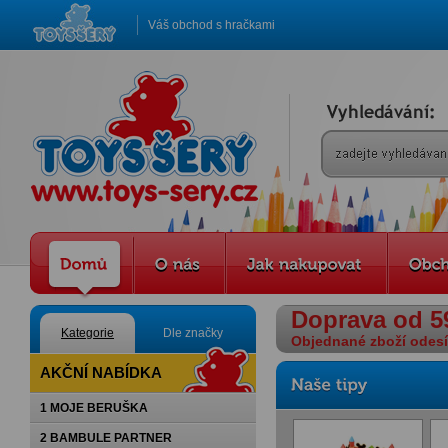
Váš obchod s hračkami
Doprava od 5
Kategorie
Dle značky
Objednané zboží odesíl
AKČNÍ NABÍDKA
1 MOJE BERUŠKA
2 BAMBULE PARTNER