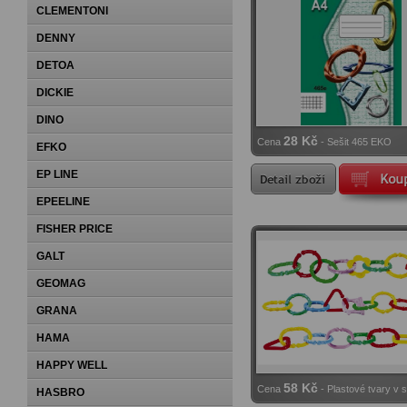
CLEMENTONI
DENNY
DETOA
DICKIE
DINO
28 Kč
Cena
- Sešit 465 EKO
EFKO
EP LINE
EPEELINE
FISHER PRICE
GALT
GEOMAG
GRANA
HAMA
HAPPY WELL
58 Kč
Cena
- Plastové tvary v 
HASBRO