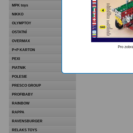
1
2
3
4
5
MPK toys
NIKKO
OLYMPTOY
OSTATNÍ
OVERMAX
Pro zobra
P+P KARTON
PEXI
PIATNIK
POLESIE
PRESCO GROUP
PROFIBABY
RAINBOW
RAPPA
RAVENSBURGER
RELAKS TOYS