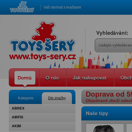
Váš obchod s hračkami
Doprava od 5
Kategorie
Dle značky
Objednané zboží odesíl
ABREX
AIRFIX
AKIM