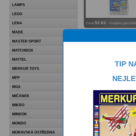
LAMPS
LEGO
53 Kč
LENA
Cena
- Propiska gel.set6
GN1038-6 neon
MADE
MASTER SPORT
MATCHBOX
MATTEL
TIP 
MERKUR TOYS
NEJLE
MFP
MGA
MIČÁNEK
MIKRO
18 Kč
Cena
- Kyblík střední
MINDOK
MONDO
MORAVSKÁ ÚSTŘEDNA