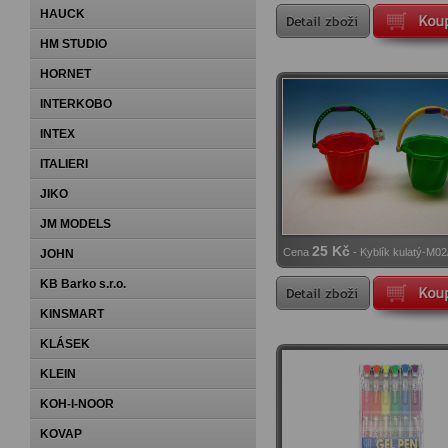
HAUCK
HM STUDIO
HORNET
INTERKOBO
INTEX
ITALIERI
JIKO
JM MODELS
25 Kč
Cena
- Kyblík kulatý-M0
JOHN
KB Barko s.r.o.
KINSMART
KLÁSEK
KLEIN
KOH-I-NOOR
KOVAP