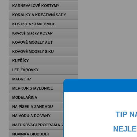
KARNEVALOVÉ KOSTÝMY
KORÁLKY A KREATIVNÍ SADY
KOSTKY A STAVEBNICE
Kovové hračky KOVAP
KOVOVÉ MODELY AUT
KOVOVÉ MODELY SIKU
KUFŘÍKY
LED ŽÁROVKY
MAGNETIZ
MERKUR STAVEBNICE
MODELAŘINA
NA PÍSEK A ZAHRADU
TIP 
NA VODU A DO VANY
NAFUKOVACÍ PROGRAM K VODĚ
NEJLE
NOVINKA BIOBUDDI