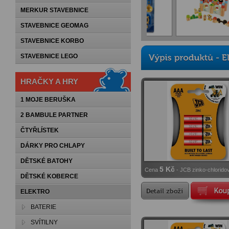
MERKUR STAVEBNICE
STAVEBNICE GEOMAG
STAVEBNICE KORBO
STAVEBNICE LEGO
HRAČKY A HRY
1 MOJE BERUŠKA
2 BAMBULE PARTNER
ČTYŘLÍSTEK
DÁRKY PRO CHLAPY
DĚTSKÉ BATOHY
5 Kč
Cena
- JCB zinko-chlorido
DĚTSKÉ KOBERCE
baterie R03
ELEKTRO
BATERIE
SVÍTILNY