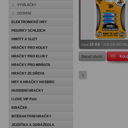
VYSÍLAČKY
OSTATNÍ
ELEKTRONICKÉ HRY
FIGURKY SCHLEICH
HMOTY A SLIZY
15 Kč
Cena
- JCB OXI DIGITAL
HRAČKY PRO HOLKY
alkalická baterie R06
HRAČKY PRO KLUKY
HRAČKY PRO MRŇATA
HRAČKY ZE DŘEVA
1
HRY A HRAČKY HASBRO
HUDEBNÍ HRAČKY
I LOVE VIP Pets
IGRÁČEK
INTERAKTIVNÍ HRAČKY
JEZDÍTKA A ODRÁŽEDLA