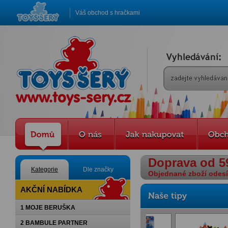
Váš obchod s hračkami
Doprava od 5
Kategorie
Dle značky
Objednané zboží odesíl
AKČNÍ NABÍDKA
1 MOJE BERUŠKA
2 BAMBULE PARTNER