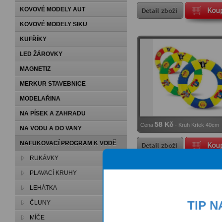
s křížem na nohy
KOVOVÉ MODELY AUT
KOVOVÉ MODELY SIKU
KUFŘÍKY
LED ŽÁROVKY
MAGNETIZ
MERKUR STAVEBNICE
MODELAŘINA
NA PÍSEK A ZAHRADU
58 Kč
Cena
- Kruh Krtek 40cm
NA VODU A DO VANY
NAFUKOVACÍ PROGRAM K VODĚ
RUKÁVKY
PLAVACÍ KRUHY
LEHÁTKA
TIP 
ČLUNY
MÍČE