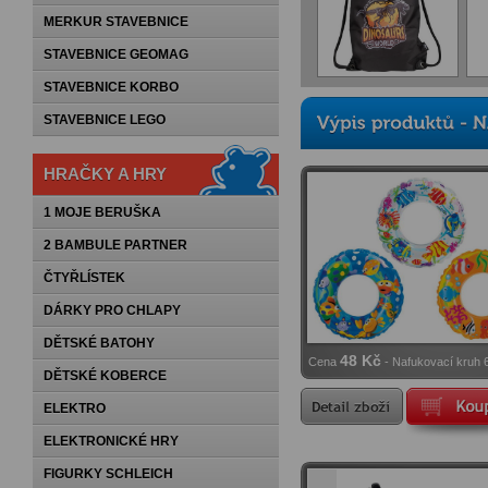
MERKUR STAVEBNICE
STAVEBNICE GEOMAG
STAVEBNICE KORBO
STAVEBNICE LEGO
HRAČKY A HRY
1 MOJE BERUŠKA
2 BAMBULE PARTNER
ČTYŘLÍSTEK
DÁRKY PRO CHLAPY
DĚTSKÉ BATOHY
48 Kč
Cena
- Nafukovací kruh
DĚTSKÉ KOBERCE
3druhy - 6-10let
ELEKTRO
ELEKTRONICKÉ HRY
FIGURKY SCHLEICH