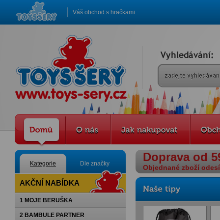
Váš obchod s hračkami
Doprava od 5
Kategorie
Dle značky
Objednané zboží odesíl
AKČNÍ NABÍDKA
1 MOJE BERUŠKA
2 BAMBULE PARTNER