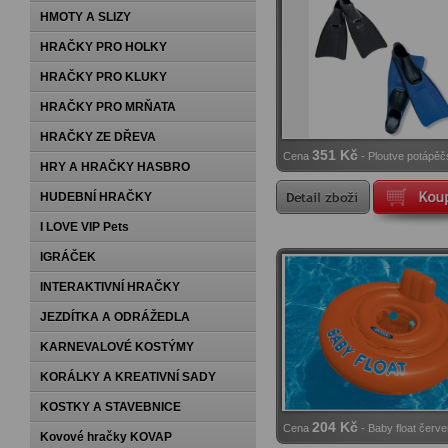
HMOTY A SLIZY
HRAČKY PRO HOLKY
HRAČKY PRO KLUKY
HRAČKY PRO MRŇATA
HRAČKY ZE DŘEVA
351 Kč
Cena
- Ploutve potápěč
HRY A HRAČKY HASBRO
HUDEBNÍ HRAČKY
I LOVE VIP Pets
IGRÁČEK
INTERAKTIVNÍ HRAČKY
JEZDÍTKA A ODRÁŽEDLA
KARNEVALOVÉ KOSTÝMY
KORÁLKY A KREATIVNÍ SADY
KOSTKY A STAVEBNICE
204 Kč
Cena
- Baby float červ
Kovové hračky KOVAP