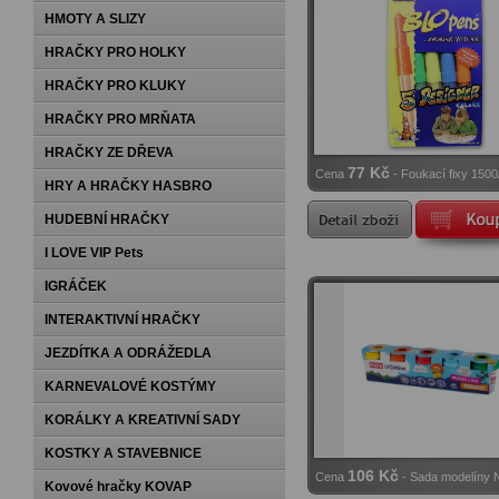
HMOTY A SLIZY
HRAČKY PRO HOLKY
HRAČKY PRO KLUKY
HRAČKY PRO MRŇATA
HRAČKY ZE DŘEVA
77 Kč
Cena
- Foukací fixy 1500
HRY A HRAČKY HASBRO
HUDEBNÍ HRAČKY
I LOVE VIP Pets
IGRÁČEK
INTERAKTIVNÍ HRAČKY
JEZDÍTKA A ODRÁŽEDLA
KARNEVALOVÉ KOSTÝMY
KORÁLKY A KREATIVNÍ SADY
KOSTKY A STAVEBNICE
106 Kč
Cena
- Sada modelíny 
Kovové hračky KOVAP