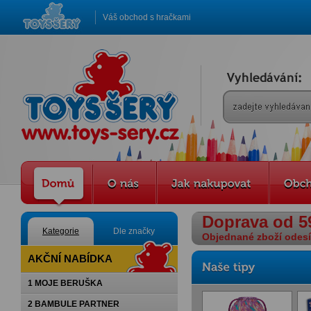
Váš obchod s hračkami
Doprava od 5
Kategorie
Dle značky
Objednané zboží odesíl
AKČNÍ NABÍDKA
1 MOJE BERUŠKA
2 BAMBULE PARTNER