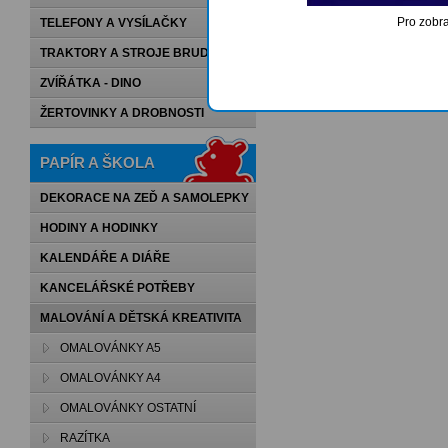
1
2
3
4
5
Pro zobra
TELEFONY A VYSÍLAČKY
TRAKTORY A STROJE BRUDER
ZVÍŘÁTKA - DINO
ŽERTOVINKY A DROBNOSTI
PAPÍR A ŠKOLA
DEKORACE NA ZEĎ A SAMOLEPKY
HODINY A HODINKY
KALENDÁŘE A DIÁŘE
KANCELÁŘSKÉ POTŘEBY
MALOVÁNÍ A DĚTSKÁ KREATIVITA
OMALOVÁNKY A5
OMALOVÁNKY A4
OMALOVÁNKY OSTATNÍ
RAZÍTKA