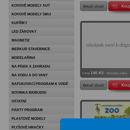
náplň - malá
KOVOVÉ MODELY AUT
KOVOVÉ MODELY SIKU
KUFŘÍKY
LED ŽÁROVKY
MAGNETIZ
MERKUR STAVEBNICE
MODELAŘINA
NA PÍSEK A ZAHRADU
146 Kč
Cena
- Mozaika velká -
NA VODU A DO VANY
klobouček 15mm hladký
NAFUKOVACÍ PROGRAM K VODĚ
NOVINKA BIOBUDDI
OSTATNÍ
PÁRTY PROGRAM
PLASTOVÉ MODELY
PLYŠOVÉ HRAČKY