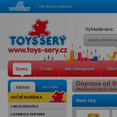
Váš obchod s hračkami
Doprava od 5
Kategorie
Dle značky
Objednané zboží odesíl
AKČNÍ NABÍDKA
1 MOJE BERUŠKA
2 BAMBULE PARTNER