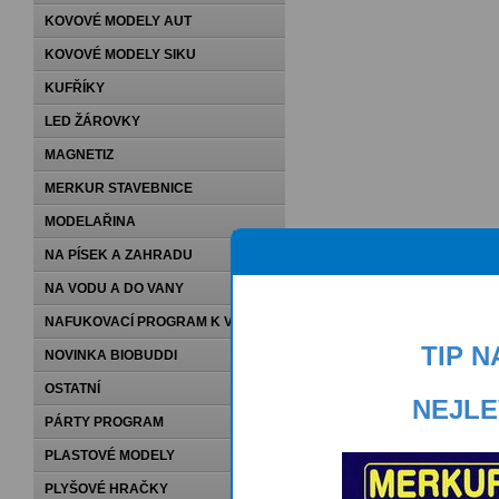
KOVOVÉ MODELY AUT
KOVOVÉ MODELY SIKU
KUFŘÍKY
LED ŽÁROVKY
MAGNETIZ
MERKUR STAVEBNICE
MODELAŘINA
NA PÍSEK A ZAHRADU
NA VODU A DO VANY
NAFUKOVACÍ PROGRAM K VODĚ
TIP 
NOVINKA BIOBUDDI
OSTATNÍ
NEJLE
PÁRTY PROGRAM
PLASTOVÉ MODELY
PLYŠOVÉ HRAČKY