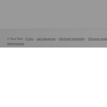
© Toys Šerý -
O nás
-
Jak nakupovat
-
Obchodní podmínky
-
Ochrana osob
Administrace