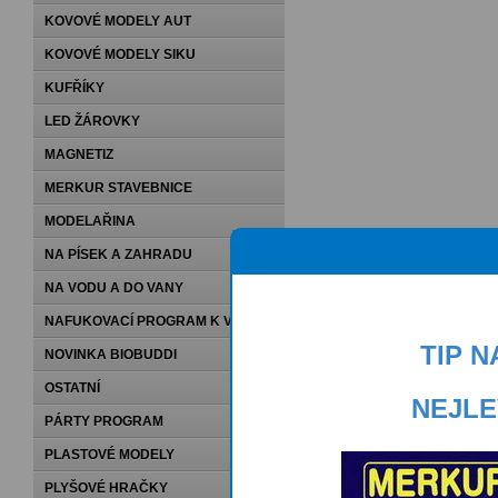
KOVOVÉ MODELY AUT
KOVOVÉ MODELY SIKU
KUFŘÍKY
LED ŽÁROVKY
MAGNETIZ
MERKUR STAVEBNICE
MODELAŘINA
NA PÍSEK A ZAHRADU
NA VODU A DO VANY
NAFUKOVACÍ PROGRAM K VODĚ
TIP 
NOVINKA BIOBUDDI
OSTATNÍ
NEJLE
PÁRTY PROGRAM
PLASTOVÉ MODELY
PLYŠOVÉ HRAČKY