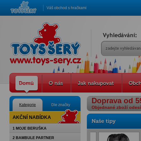
Váš obchod s hračkami
Doprava od 5
Kategorie
Dle značky
Objednané zboží odesíl
AKČNÍ NABÍDKA
1 MOJE BERUŠKA
2 BAMBULE PARTNER