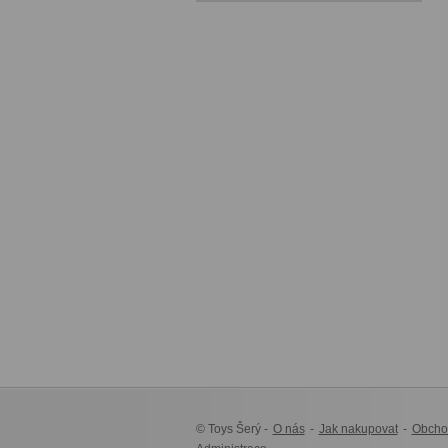
© Toys Šerý -
O nás
-
Jak nakupovat
-
Obcho