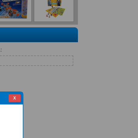
X
onické dohodě