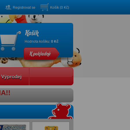
Registrovat se
Košík (0 Kč)
Hodnota košíku:
0 Kč
A!!