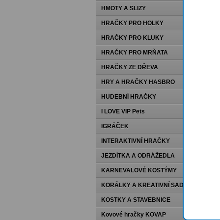
HMOTY A SLIZY
HRAČKY PRO HOLKY
HRAČKY PRO KLUKY
HRAČKY PRO MRŇATA
HRAČKY ZE DŘEVA
HRY A HRAČKY HASBRO
HUDEBNÍ HRAČKY
I LOVE VIP Pets
IGRÁČEK
INTERAKTIVNÍ HRAČKY
JEZDÍTKA A ODRÁŽEDLA
KARNEVALOVÉ KOSTÝMY
KORÁLKY A KREATIVNÍ SADY
KOSTKY A STAVEBNICE
Kovové hračky KOVAP