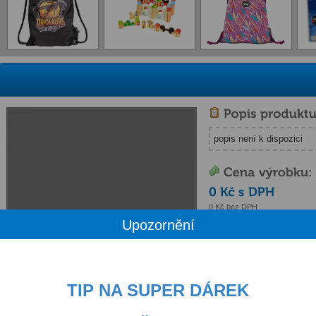
popis není k dispozici
0 Kč bez DPH
Upozornění
Dostupnost pouze po telef
TIP NA SUPER DÁREK