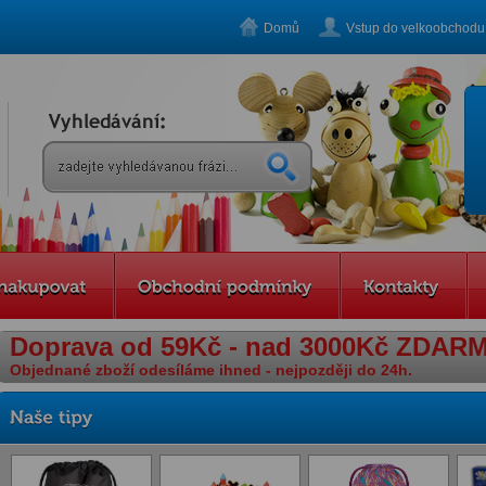
Domů
Vstup do velkoobchodu
Doprava od 59Kč - nad 3000Kč ZDARM
Objednané zboží odesíláme ihned - nejpozději do 24h.