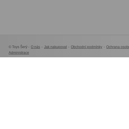
© Toys Šerý -
O nás
-
Jak nakupovat
-
Obchodní podmínky
-
Ochrana osob
Administrace