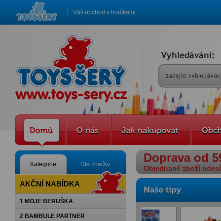
Váš obchod s hračkami
Doprava od 5
Kategorie
Dle značky
Objednané zboží odesíl
AKČNÍ NABÍDKA
1 MOJE BERUŠKA
2 BAMBULE PARTNER