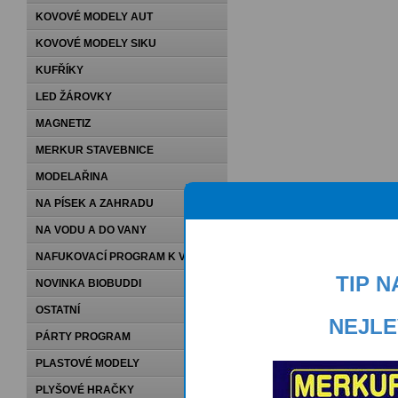
KOVOVÉ MODELY AUT
KOVOVÉ MODELY SIKU
KUFŘÍKY
LED ŽÁROVKY
MAGNETIZ
MERKUR STAVEBNICE
MODELAŘINA
NA PÍSEK A ZAHRADU
NA VODU A DO VANY
NAFUKOVACÍ PROGRAM K VODĚ
TIP 
NOVINKA BIOBUDDI
OSTATNÍ
NEJLE
PÁRTY PROGRAM
PLASTOVÉ MODELY
PLYŠOVÉ HRAČKY