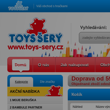
Váš obchod s hračkami
Doprava od 5
Kategorie
Dle značky
Objednané zboží odesíl
AKČNÍ NABÍDKA
1 MOJE BERUŠKA
Náhled
Název výro
2 BAMBULE PARTNER