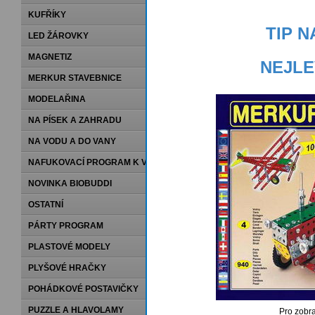
KUFŘÍKY
TIP 
LED ŽÁROVKY
MAGNETIZ
NEJLE
MERKUR STAVEBNICE
MODELAŘINA
NA PÍSEK A ZAHRADU
NA VODU A DO VANY
NAFUKOVACÍ PROGRAM K VODĚ
NOVINKA BIOBUDDI
OSTATNÍ
PÁRTY PROGRAM
PLASTOVÉ MODELY
PLYŠOVÉ HRAČKY
POHÁDKOVÉ POSTAVIČKY
PUZZLE A HLAVOLAMY
Pro zobra