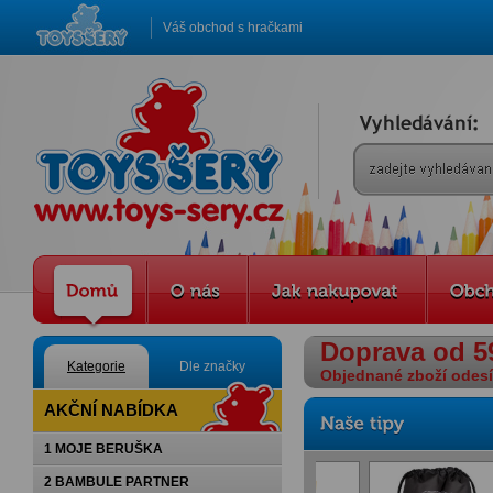
Váš obchod s hračkami
Doprava od 5
Kategorie
Dle značky
Objednané zboží odesíl
AKČNÍ NABÍDKA
1 MOJE BERUŠKA
2 BAMBULE PARTNER