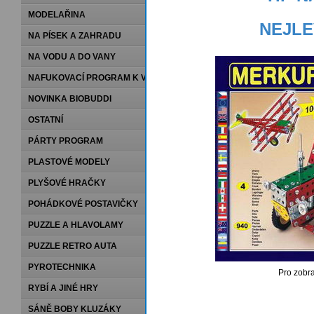
MODELAŘINA
NEJLE
NA PÍSEK A ZAHRADU
NA VODU A DO VANY
NAFUKOVACÍ PROGRAM K VODĚ
NOVINKA BIOBUDDI
OSTATNÍ
PÁRTY PROGRAM
PLASTOVÉ MODELY
PLYŠOVÉ HRAČKY
POHÁDKOVÉ POSTAVIČKY
PUZZLE A HLAVOLAMY
PUZZLE RETRO AUTA
PYROTECHNIKA
Pro zobra
RYBÍ A JINÉ HRY
SÁNĚ BOBY KLUZÁKY