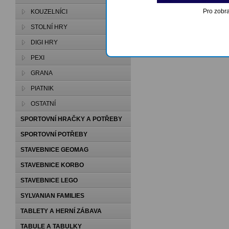
Pro zobra
KOUZELNÍCI
STOLNÍ HRY
DIGI HRY
PEXI
GRANA
PIATNIK
OSTATNÍ
SPORTOVNÍ HRAČKY A POTŘEBY
SPORTOVNÍ POTŘEBY
STAVEBNICE GEOMAG
STAVEBNICE KORBO
STAVEBNICE LEGO
SYLVANIAN FAMILIES
TABLETY A HERNÍ ZÁBAVA
TABULE A TABULKY