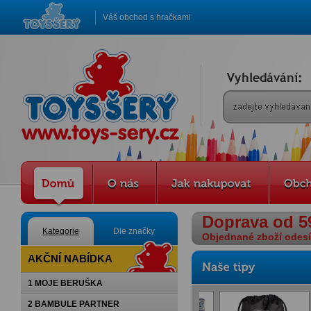
Váš obchod s hračkami
Doprava od 5
Kategorie
Dle značky
Objednané zboží odesíl
AKČNÍ NABÍDKA
1 MOJE BERUŠKA
2 BAMBULE PARTNER