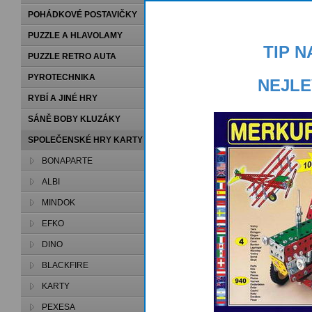
POHÁDKOVÉ POSTAVIČKY
PUZZLE A HLAVOLAMY
TIP 
PUZZLE RETRO AUTA
PYROTECHNIKA
NEJLE
RYBÍ A JINÉ HRY
SÁNĚ BOBY KLUZÁKY
SPOLEČENSKÉ HRY KARTY
PEXESA
BONAPARTE
ALBI
MINDOK
EFKO
DINO
BLACKFIRE
KARTY
PEXESA